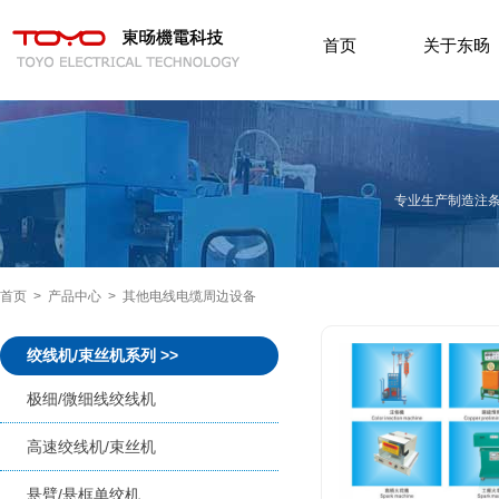
首页
关于东旸
专业生产制造注
首页
>
产品中心
>
其他电线电缆周边设备
绞线机/束丝机系列 >>
极细/微细线绞线机
高速绞线机/束丝机
悬臂/悬框单绞机